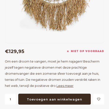
Bartafels
Kapstokken
Bankjes
Decoratie op Standaard
Eetkamerstoelen
Room Dividers
€129,95
NIET OP VOORRAAD
Om een droom te vangen, moet je hem najagen! Bescherm
jezelf tegen negatieve dromen met deze prachtige
dromenvanger die een zomerse sfeer toevoegt aan je huis,
terras of tuin. De negatieve dromen zouden verstrikt raken in
het web, terwijl de positieve dro
Lees meer
Toevoegen aan winkelwagen