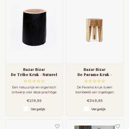
Bazar Bizar
Bazar Bizar
De Tribe Kruk - Naturel
De Paramo Kruk -
Zwart
Naturel
Een natuurlijk en organisch
De Paramo kruk is een
ontwerp voor deze prachtige
toonbeeld van ingetogen
handgemaakte kruk gemaakt
eenvoud en natuurlijke
€219,95
€349,95
van massief Mungurr hout dat
schoonheid. Vervaardigd uit
prachtig zal staan in
suarhout en rustend op drie
Vergelijk
Vergelijk
verschillende interieurstijlen.
stevige poten, benadrukt de
U kunt dit krukje naast uw
minimalistische vorm de
bed zetten als nachtkastje of
rijkdom van de organische
gebruiken als bijzettafeltje of e
houtnerf.