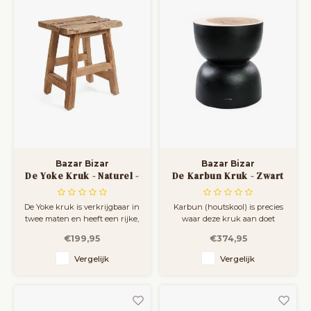
veelzijdig, hij dient als ex
zonder overdaad.
Bazar Bizar
Bazar Bizar
De Yoke Kruk - Naturel -
De Karbun Kruk - Zwart
L
Naturel
De Yoke kruk is verkrijgbaar in
Karbun (houtskool) is precies
twee maten en heeft een rijke,
waar deze kruk aan doet
rustieke afwerking die
denken - de donkere,
€199,95
€374,95
karakter toevoegt aan elke
glanzende schoonheid van
ruimte.
een zwart meubelstuk.
Vergelijk
Vergelijk