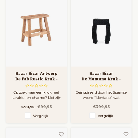
Met zijn st
Bazar Bizar Antwerp
Bazar Bizar
De Fab Rustic Kruk -
De Montano Kruk -
Naturel
Zwart
Op zoek naar een kruk met
Geïnspireerd door het Spaanse
karakter en charme? Met zijn
woord "Montano," wat
rustieke ontwerp is deze kruk
bergachtig betekent,
€99,95
€399,95
€99,95
de perfecte mix van
belichaamt deze kruk kracht
functionaliteit en stijl, en voegt
en duurzaamheid. Het
Vergelijk
Vergelijk
hij warmte toe aan elke
gebruik van suar hout in de
ruimte. Of je hem nu gebruikt
constructie voegt niet alleen
als extra zitplaats in de
een vleugje rustieke charme
woonkamer, als stijlvol accent i
toe, maar garandeert ook een