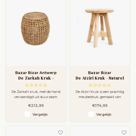
Bazar Bizar Antwerp
Bazar Bizar
De Zarkah Kruk -
De Atziri Kruk - Naturel
Naturel
De Zarkah kruk, met de hand
De Atziri Kruk is een prachtig
vervaardigd uit duurzaam
meubelstuk, gemaakt van
bananenblad, is een perfecte
exotisch en duurzaam
€212,95
€174,95
combinatie van rustieke
teakhout. Deze kruk is
charme en functionaliteit. De
handgemaakt door bekwame
Vergelijk
Vergelijk
natuurlijke textuur en aardse
ambachtslieden in Indonesië.
tinten maken het een
veelzijdige aanvulling voor
elke ruimte, of het nu wordt