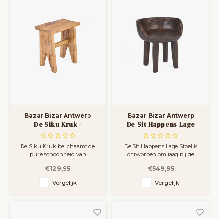
nachtkastje, een
als nachtkastj
Bazar Bizar Antwerp
Bazar Bizar Antwerp
De Siku Kruk -
De Sit Happens Lage
Natuurlijk
Stoel - Donker
Notenhout
De Siku Kruk belichaamt de
De Sit Happens Lage Stoel is
pure schoonheid van
ontworpen om laag bij de
natuurlijk design. Gemaakt
grond te rusten en
€129,95
€549,95
van hergebruikt teakhout,
weerspiegelt het ingetogen
brengt deze rustieke zitkruk
karakter van een stoel die uit
Vergelijk
Vergelijk
warmte en textuur in elke
massief hout is gesneden. De
ruimte, met een ingetogen
gladde, komvormige zitting
maar zelfverzekerde
vormt zich zacht rond het
uitstraling. Compact maar
lichaam en biedt comfort