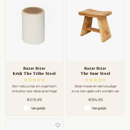
Bazar Bizar
Bazar Bizar
Kruk The Tribe Stool
The Suar Stoel
Een natuurlijk en organisch
Deze mooie en eenvoudige
ontwerp voor deze prachtige
kruk kan gebruikt worden als
handgemaakte kruk van
eetkamerkruk, bijzetkrukje of
€219,95
€154,95
massief Mungurr hout die
zelfs in de slaapkamer of
prachtig zal staan in
badkamer. Perfect om
Vergelijk
Vergelijk
verschillende interieurstijlen.
handdoeken op te leggen en
Je kunt dit krukje naast je bed
aan te kleden. Staat ook
plaatsen als nachtkastje of
prachtig op een overdekt
gebruiken als bijzettafel of
terras. We vervelen ons nooit