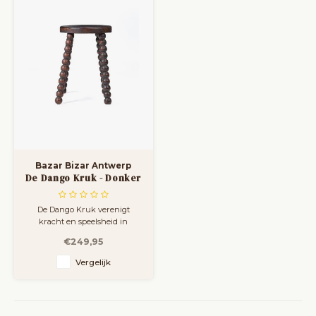
extra kru
van deze natuurli
Bazar Bizar Antwerp
De Dango Kruk - Donker
Notenhout
De Dango Kruk verenigt
kracht en speelsheid in
perfecte proportie. Als donker
€249,95
notenhouten kruk vangt hij
de harmonie tussen vorm en
Vergelijk
textuur, en staat hij
zelfverzekerd als zowel
meubelstuk als kunstobject.
Ontworpen om te wisselen