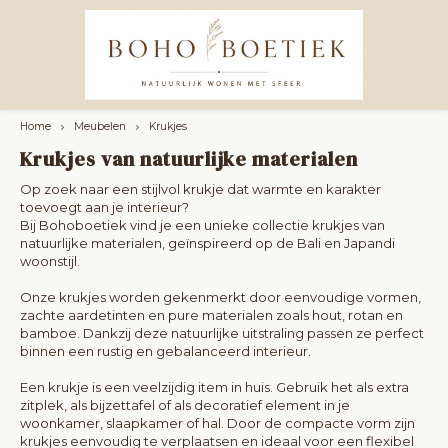
Groot assortiment interieur en textiel
Hoofdmenu / homeaccessoires en deco
Hoofdmenu / verlichting
Hoofdmenu / meubelen
Hoofdmenu / kussens
Hoofdmenu
Homeaccessoires en deco
Verlichting
Meubelen
Kussens
Taal
Home
Meubelen
Krukjes
Krukjes van natuurlijke materialen
Kussenhoezen
Hanglampen
Poefs
Manden en opbergers
Nederlands
Op zoek naar een stijlvol krukje dat warmte en karakter
toevoegt aan je interieur?
Kussenvullingen
Kroonluchters
Outdoor
Muur- en Hangdecoratie
Bij Bohoboetiek vind je een unieke collectie krukjes van
natuurlijke materialen, geïnspireerd op de Bali en Japandi
English
woonstijl.
Muurlampen
Salontafels
Kandelaars en kaarsenhouders
Onze krukjes worden gekenmerkt door eenvoudige vormen,
Tafellampen
Bijzettafels
Vazen
zachte aardetinten en pure materialen zoals hout, rotan en
bamboe. Dankzij deze natuurlijke uitstraling passen ze perfect
binnen een rustig en gebalanceerd interieur.
Vloer Lampen
Kleden & Tapijten
Krukjes
Een krukje is een veelzijdig item in huis. Gebruik het als extra
zitplek, als bijzettafel of als decoratief element in je
Fittings & Kabels
Deurstoppers
woonkamer, slaapkamer of hal. Door de compacte vorm zijn
krukjes eenvoudig te verplaatsen en ideaal voor een flexibel
Barkrukken