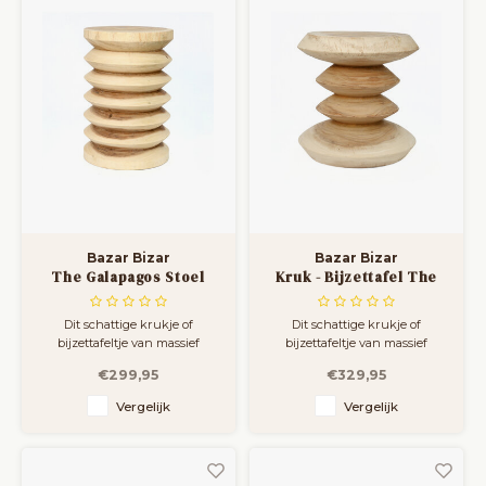
Bazar Bizar
Bazar Bizar
The Galapagos Stoel
Kruk - Bijzettafel The
Simi Stool
Dit schattige krukje of
Dit schattige krukje of
bijzettafeltje van massief
bijzettafeltje van massief
teakhout zorgt voor een
teakhout zorgt voor een
€299,95
€329,95
natuurlijke zomersfeer!
natuurlijke zomersfeer!
Handgemaakt volgens een
Handgemaakt volgens een
Vergelijk
Vergelijk
zeer hoge standaard! De
zeer hoge standaard, de
bijzettafel staat geweldig in de
bijzettafel ziet er geweldig uit
tuin, op een terras, patio of in
in de tuin, op een terras, patio
de woonkamer. Gebruik een
of in de woonkamer. Gebruik