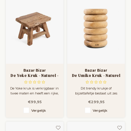
zelfs een
Bazar Bizar
Bazar Bizar
De Yoke Kruk - Naturel -
De Umiko Kruk - Naturel
S
De Yoke kruk is verkrijgbaar in
Dit trendy krukje of
twee maten en heeft een rijke,
bijzettafeltje bestaat uit zes
rustieke afwerking die
prachtig gewelfde ringen, die
€99,95
€299,95
karakter toevoegt aan elke
zijn verkregen door het
ruimte.
oppervlak van het hout te
Vergelijk
Vergelijk
schuren en te polijsten tot het
glad is.