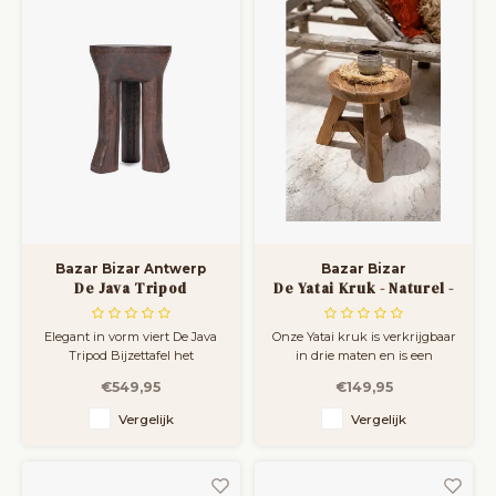
Bazar Bizar Antwerp
Bazar Bizar
De Java Tripod
De Yatai Kruk - Naturel -
Bijzettafel - Donker
M
Notenhout
Elegant in vorm viert De Java
Onze Yatai kruk is verkrijgbaar
Tripod Bijzettafel het
in drie maten en is een
ingetogen karakter van een
geweldige toevoeging aan elke
€549,95
€149,95
tripod houten bijzettafel. De
kamer!
drie massieve poten lopen
Vergelijk
Vergelijk
subtiel taps toe en creëren een
visueel ritme dat geaard maar
verfijnd aanvoelt in elke
ruimte. Het ontwerp nodigt uit