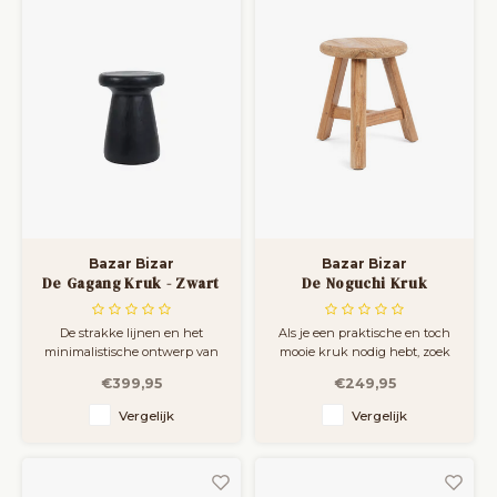
lange levensduur.
Bazar Bizar
Bazar Bizar
De Gagang Kruk - Zwart
De Noguchi Kruk
De strakke lijnen en het
Als je een praktische en toch
minimalistische ontwerp van
mooie kruk nodig hebt, zoek
de Gagang kruk maken hem
dan niet verder!
€399,95
€249,95
geschikt voor elk interieur, van
modern tot klassiek. Of je nu
Vergelijk
Vergelijk
gasten ontvangt of geniet van
een gezellige avond, deze kruk
is een praktische en stijlvolle
keuze die je leefruim