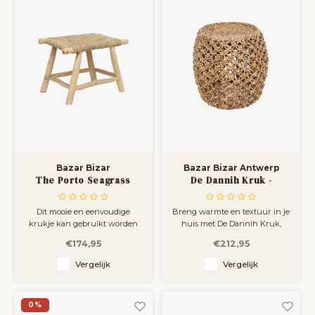
gebruikt al
Bazar Bizar
Bazar Bizar Antwerp
The Porto Seagrass
De Dannih Kruk -
Stoel
Naturel
Dit mooie en eenvoudige
Breng warmte en textuur in je
krukje kan gebruikt worden
huis met De Dannih Kruk,
als bijzetkrukje, badkamer of
handgemaakt van duurzaam
€174,95
€212,95
in een kinderkamer. Voeg deze
bananenblad. Perfect als
boho-stijl toe aan je interieur,
zitplaats, bijzettafel of
Vergelijk
Vergelijk
terras of tuin.
decoratief accent, dit
veelzijdige stuk past moeiteloos
in elke kamer en voegt een
0%
knusse, organische toets toe.