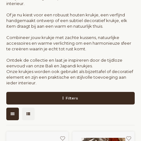
interieur.
Kapstokken
Bartafels
Of je nu kiest voor een robuust houten krukje, een verfijnd
Decoratie op Standaard
handgemaakt ontwerp of een subtiel decoratief krukje, elk
item draagt bij aan een warm en natuurlijk thuis.
Bankjes
Room Dividers
Combineer jouw krukje met zachte kussens, natuurlijke
accessoires en warme verlichting om een harmonieuze sfeer
Eetkamerstoelen
te creëren waarin je echt tot rust komt.
Ontdek de collectie en laat je inspireren door de tijdloze
eenvoud van onze Bali en Japandi krukjes.
Onze krukjes worden ook gebruikt als bijzettafel of decoratief
element en zijn een praktische en stijlvolle toevoeging aan
ieder interieur.
Filters