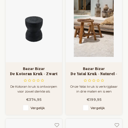
Compact en toch veelzijdig;
deze kruk b
Bazar Bizar
Bazar Bizar
De Kotoran Kruk - Zwart
De Yatai Kruk - Naturel -
L
De Kotoran kruk is ontworpen
Onze Yatai kruk is verkrijgbaar
voor zowel sterkte als
in drie maten en is een
natuurlijke schoonheid,
geweldige toevoeging aan elke
€374,95
€199,95
waarbij elk stuk uniek is. De
kamer!
rijke zwarte afwerking en de
Vergelijk
Vergelijk
ruwe, organische nerf van
suarhout maken het een
perfecte aanvulling als extra
zitplaats, decoratief accent of