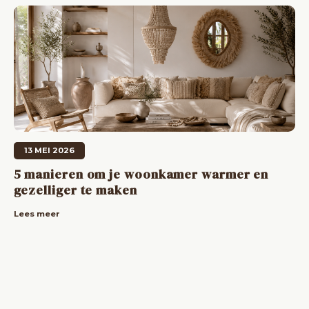
Bartafels
Kapstokken
Bankjes
Decoratie op Standaard
Eetkamerstoelen
Room Dividers
13 MEI 2026
5 manieren om je woonkamer warmer en
gezelliger te maken
Lees meer