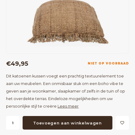
Bartafels
Kapstokken
Bankjes
Decoratie op Standaard
Eetkamerstoelen
Room Dividers
€49,95
NIET OP VOORRAAD
Dit katoenen kussen voegt een prachtig textuurelement toe
aan uw meubelen. Een onmisbaar stuk om een boho vibe te
geven aan je woonkamer, slaapkamer of zelfs in de tuin of op
het overdekte terras. Eindeloze mogelijkheden om uw
persoonlijke stijl te creëre
Lees meer
Toevoegen aan winkelwagen