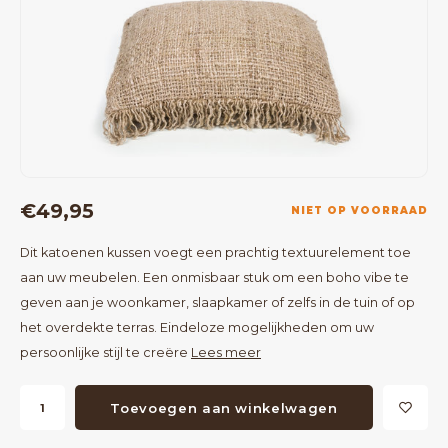
Bartafels
Kapstokken
Bankjes
Decoratie op Standaard
Eetkamerstoelen
Room Dividers
€49,95
NIET OP VOORRAAD
Dit katoenen kussen voegt een prachtig textuurelement toe
aan uw meubelen. Een onmisbaar stuk om een boho vibe te
geven aan je woonkamer, slaapkamer of zelfs in de tuin of op
het overdekte terras. Eindeloze mogelijkheden om uw
persoonlijke stijl te creëre
Lees meer
Toevoegen aan winkelwagen