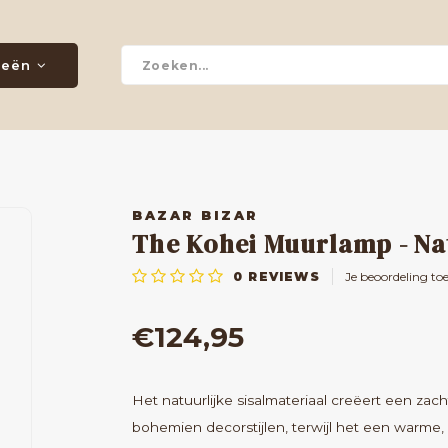
ieën
BAZAR BIZAR
The Kohei Muurlamp - Na
0
REVIEWS
Je beoordeling to
€124,95
Het natuurlijke sisalmateriaal creëert een za
bohemien decorstijlen, terwijl het een warme, s