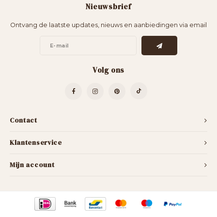
Nieuwsbrief
Bartafels
Kapstokken
Ontvang de laatste updates, nieuws en aanbiedingen via email
Bankjes
Decoratie op Standaard
Eetkamerstoelen
Room Dividers
Volg ons
Contact
Klantenservice
Mijn account