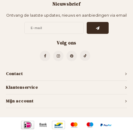
Nieuwsbrief
Bartafels
Kapstokken
Ontvang de laatste updates, nieuws en aanbiedingen via email
Bankjes
Decoratie op Standaard
Eetkamerstoelen
Room Dividers
Volg ons
Contact
Klantenservice
Mijn account