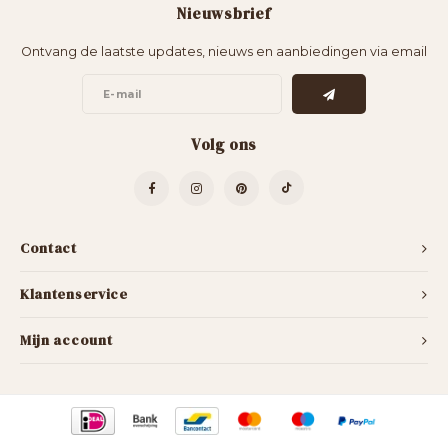
Nieuwsbrief
Bartafels
Kapstokken
Ontvang de laatste updates, nieuws en aanbiedingen via email
Bankjes
Decoratie op Standaard
Eetkamerstoelen
Room Dividers
Volg ons
Contact
Klantenservice
Mijn account