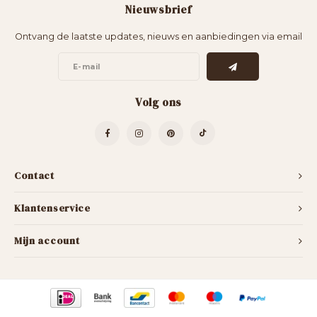
Nieuwsbrief
Bartafels
Kapstokken
Ontvang de laatste updates, nieuws en aanbiedingen via email
Bankjes
Decoratie op Standaard
Eetkamerstoelen
Room Dividers
Volg ons
Contact
Klantenservice
Mijn account