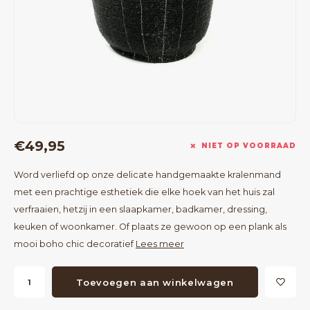
Bartafels
Kapstokken
Bankjes
Decoratie op Standaard
Eetkamerstoelen
Room Dividers
€49,95
NIET OP VOORRAAD
Word verliefd op onze delicate handgemaakte kralenmand
met een prachtige esthetiek die elke hoek van het huis zal
verfraaien, hetzij in een slaapkamer, badkamer, dressing,
keuken of woonkamer. Of plaats ze gewoon op een plank als
mooi boho chic decoratief
Lees meer
Toevoegen aan winkelwagen