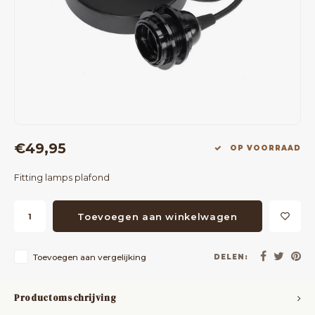
Bartafels
Kapstokken
Bankjes
Decoratie op Standaard
Eetkamerstoelen
Room Dividers
€49,95
OP VOORRAAD
Fitting lamps plafond
Toevoegen aan winkelwagen
Toevoegen aan vergelijking
DELEN:
Productomschrijving