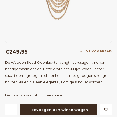
Bartafels
Kapstokken
Bankjes
Decoratie op Standaard
Eetkamerstoelen
Room Dividers
€249,95
OP VOORRAAD
De Wooden Bead Kroonluchter vangt het rustige ritme van
handgemaakt design. Deze grote natuurlijke kroonluchter
straalt een ingetogen schoonheid uit, met gebogen strengen
houten kralen die een elegante, luchtige silhouet vormen.
De balans tussen struct
Lees meer
Toevoegen aan winkelwagen