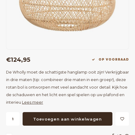
Bartafels
Kapstokken
Bankjes
Decoratie op Standaard
Eetkamerstoelen
Room Dividers
€124,95
OP VOORRAAD
De Wholly moet de schattigste hanglamp ooit zijn! Verkrijgbaar
in drie maten (tip: combineer drie maten in een groep!), deze
rotan bol is ontworpen met veel aandacht voor detail. Kijk hoe
de schaduwen en het licht een spel spelen op uw plafond en
interieu
Lees meer
Toevoegen aan winkelwagen