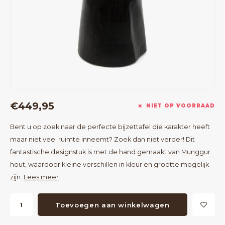
Bartafels
Kapstokken
Bankjes
Decoratie op Standaard
Eetkamerstoelen
Room Dividers
€449,95
NIET OP VOORRAAD
Bent u op zoek naar de perfecte bijzettafel die karakter heeft
maar niet veel ruimte inneemt? Zoek dan niet verder! Dit
fantastische designstuk is met de hand gemaakt van Munggur
hout, waardoor kleine verschillen in kleur en grootte mogelijk
zijn.
Lees meer
Toevoegen aan winkelwagen