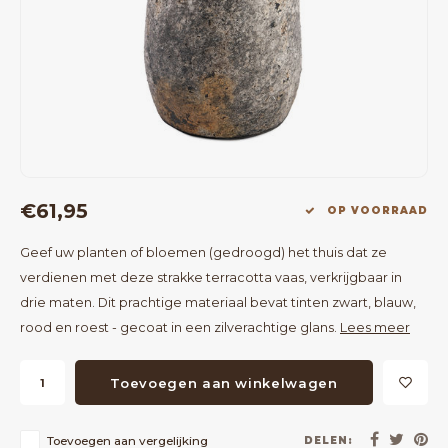
Bartafels
Kapstokken
Bankjes
Decoratie op Standaard
Eetkamerstoelen
Room Dividers
€61,95
OP VOORRAAD
Geef uw planten of bloemen (gedroogd) het thuis dat ze
verdienen met deze strakke terracotta vaas, verkrijgbaar in
drie maten. Dit prachtige materiaal bevat tinten zwart, blauw,
rood en roest - gecoat in een zilverachtige glans.
Lees meer
Toevoegen aan winkelwagen
Toevoegen aan vergelijking
DELEN: