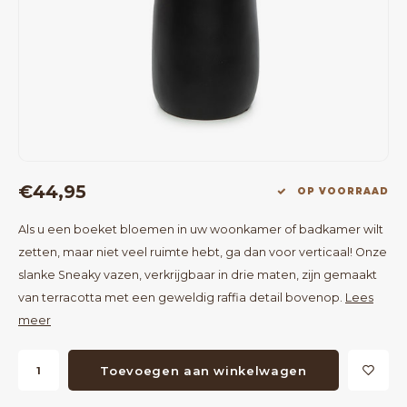
Bartafels
Kapstokken
Bankjes
Decoratie op Standaard
Eetkamerstoelen
Room Dividers
€44,95
OP VOORRAAD
Als u een boeket bloemen in uw woonkamer of badkamer wilt
zetten, maar niet veel ruimte hebt, ga dan voor verticaal! Onze
slanke Sneaky vazen, verkrijgbaar in drie maten, zijn gemaakt
van terracotta met een geweldig raffia detail bovenop.
Lees
meer
Toevoegen aan winkelwagen