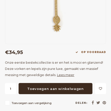
Bartafels
Kapstokken
Bankjes
Decoratie op Standaard
Eetkamerstoelen
Room Dividers
€34,95
OP VOORRAAD
Onze eerste bestekcollectie is er en het is mooi en glanzend!
Deze vorken en lepels zijn pure luxe, gemaakt van massief
messing met geweldige details.
Lees meer
Toevoegen aan winkelwagen
Toevoegen aan vergelijking
DELEN: