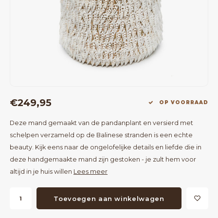
Bartafels
Kapstokken
Bankjes
Decoratie op Standaard
Eetkamerstoelen
Room Dividers
€249,95
OP VOORRAAD
Deze mand gemaakt van de pandanplant en versierd met
schelpen verzameld op de Balinese stranden is een echte
beauty. Kijk eens naar de ongelofelijke details en liefde die in
deze handgemaakte mand zijn gestoken - je zult hem voor
altijd in je huis willen
Lees meer
Toevoegen aan winkelwagen