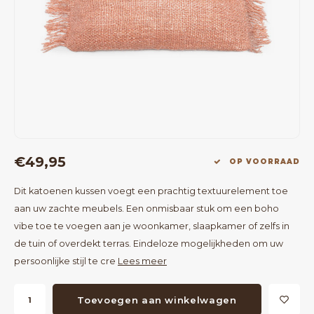
Bartafels
Kapstokken
Bankjes
Decoratie op Standaard
Eetkamerstoelen
Room Dividers
€49,95
OP VOORRAAD
Dit katoenen kussen voegt een prachtig textuurelement toe
aan uw zachte meubels. Een onmisbaar stuk om een boho
vibe toe te voegen aan je woonkamer, slaapkamer of zelfs in
de tuin of overdekt terras. Eindeloze mogelijkheden om uw
persoonlijke stijl te cre
Lees meer
Toevoegen aan winkelwagen