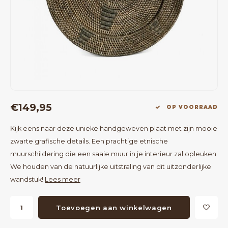
Bartafels
Kapstokken
Bankjes
Decoratie op Standaard
Eetkamerstoelen
Room Dividers
€149,95
OP VOORRAAD
Kijk eens naar deze unieke handgeweven plaat met zijn mooie
zwarte grafische details. Een prachtige etnische
muurschildering die een saaie muur in je interieur zal opleuken.
We houden van de natuurlijke uitstraling van dit uitzonderlijke
wandstuk!
Lees meer
Toevoegen aan winkelwagen