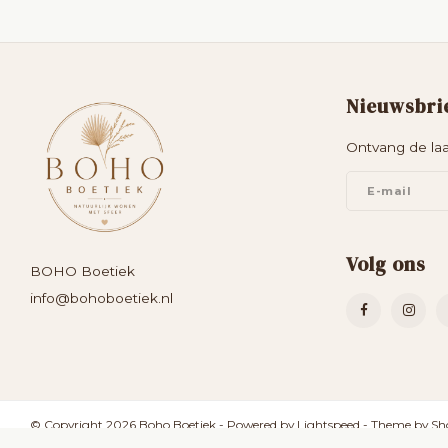
Nieuwsbri
Ontvang de laa
Volg ons
BOHO Boetiek
info@bohoboetiek.nl
© Copyright 2026 Boho Boetiek - Powered by
Lightspeed
- Theme by
Sh