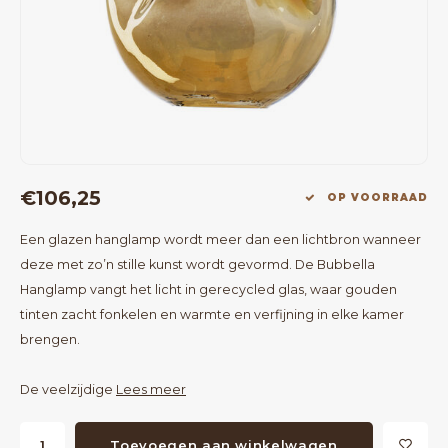
Bartafels
Kapstokken
Bankjes
Decoratie op Standaard
Eetkamerstoelen
Room Dividers
€106,25
OP VOORRAAD
Een glazen hanglamp wordt meer dan een lichtbron wanneer
deze met zo’n stille kunst wordt gevormd. De Bubbella
Hanglamp vangt het licht in gerecycled glas, waar gouden
tinten zacht fonkelen en warmte en verfijning in elke kamer
brengen.
De veelzijdige
Lees meer
Toevoegen aan winkelwagen