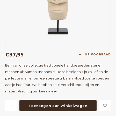
Bartafels
Kapstokken
Bankjes
Decoratie op Standaard
Eetkamerstoelen
Room Dividers
€37,95
OP VOORRAAD
Een van onze collectie traditionele handgesneden stenen
mannen uit Sumba, Indonesië. Deze beelden zijn zo lief en de
perfecte manier om een beetje tribale invloed toe te voegen
aan je interieur. We hebben ze in verschillende stijlen en
maten. Prachtig om
Lees meer
Toevoegen aan winkelwagen