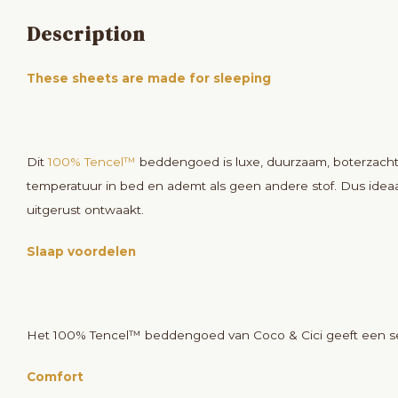
Description
These sheets are made for sleeping
Dit
100% Tencel™
beddengoed is luxe, duurzaam, boterzacht en
temperatuur in bed en ademt als geen andere stof. Dus ideaal b
uitgerust ontwaakt.
Slaap voordelen
Het 100% Tencel™ beddengoed van Coco & Cici geeft een sen
Comfort