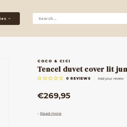
ies
COCO & CICI
Tencel duvet cover lit ju
0
REVIEWS
Add your review
€269,95
-
Read more