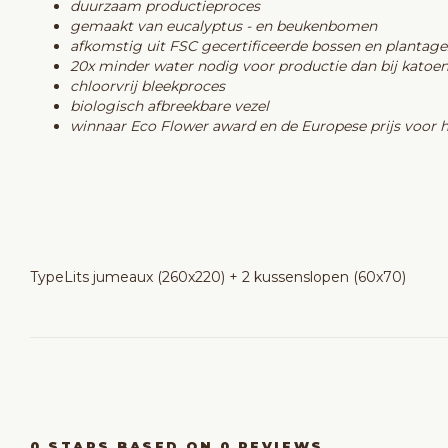
duurzaam productieproces
gemaakt van eucalyptus - en beukenbomen
afkomstig uit FSC gecertificeerde bossen en plantage
20x minder water nodig voor productie dan bij katoe
chloorvrij bleekproces
biologisch afbreekbare vezel
winnaar Eco Flower award en de Europese prijs voor h
Type
Lits jumeaux (260x220) + 2 kussenslopen (60x70)
0
STARS BASED ON
0
REVIEWS