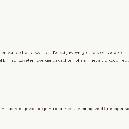
 van de beste kwaliteit. De satijnweving is sterk en soepel en hee
ij nachtzweten, overgangsklachten of als jij het altijd koud hebt e
sationeel gevoel op je huid en heeft oneindig veel fijne eigen