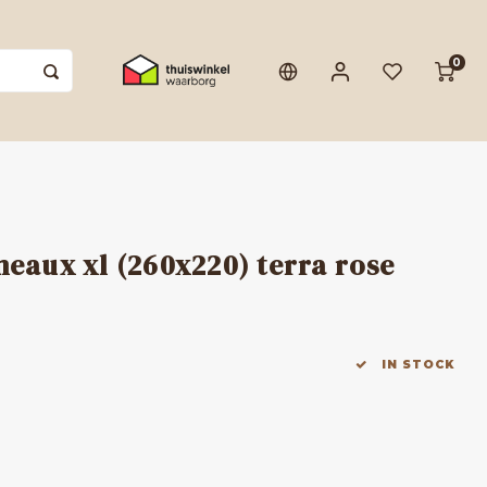
0
meaux xl (260x220) terra rose
IN STOCK