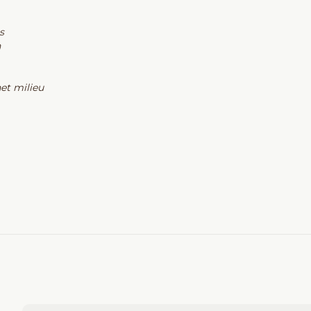
s
n
et milieu