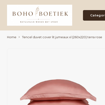
Categor
Home
Tencel duvet cover lit jumeaux xl (260x220) terra rose